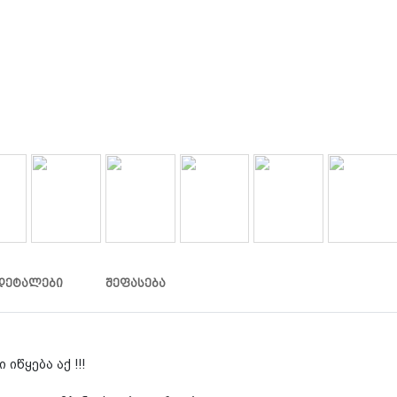
ᲓᲔᲢᲐᲚᲔᲑᲘ
ᲨᲔᲤᲐᲡᲔᲑᲐ
 იწყება აქ !!!