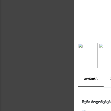
ᲐᲦᲬᲔᲠᲐ
შენი მოგონებები