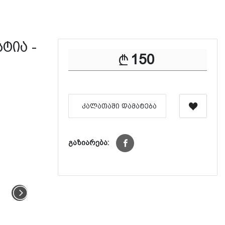
ტია -
150
ᲙᲐᲚᲐᲗᲐᲨᲘ ᲓᲐᲛᲐᲢᲔᲑᲐ
გაზიარება: