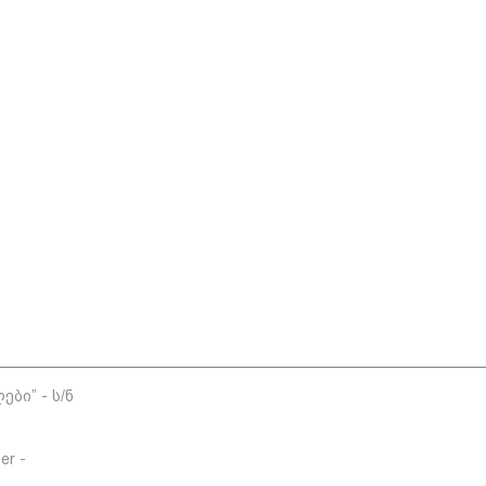
ბი” - ს/ნ
er -