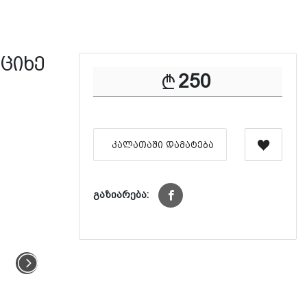
 ციხე
250
ᲙᲐᲚᲐᲗᲐᲨᲘ ᲓᲐᲛᲐᲢᲔᲑᲐ
გაზიარება: