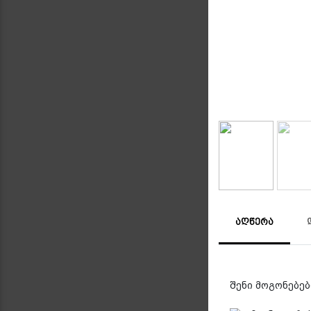
ᲐᲦᲬᲔᲠᲐ
შენი მოგონებები