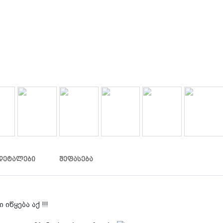
ᲓᲔᲢᲐᲚᲔᲑᲘ
ᲨᲔᲤᲐᲡᲔᲑᲐ
 იწყება აქ !!!